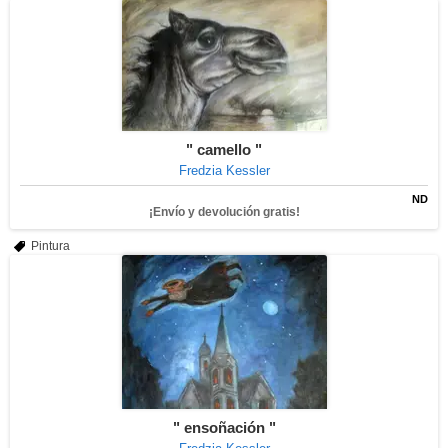
" camello "
Fredzia Kessler
ND
¡Envío y devolución gratis!
Pintura
" ensoñación "