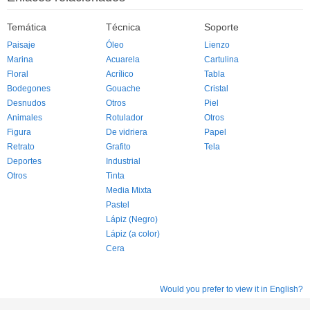
Temática
Técnica
Soporte
Paisaje
Óleo
Lienzo
Marina
Acuarela
Cartulina
Floral
Acrílico
Tabla
Bodegones
Gouache
Cristal
Desnudos
Otros
Piel
Animales
Rotulador
Otros
Figura
De vidriera
Papel
Retrato
Grafito
Tela
Deportes
Industrial
Otros
Tinta
Media Mixta
Pastel
Lápiz (Negro)
Lápiz (a color)
Cera
Would you prefer to view it in English?